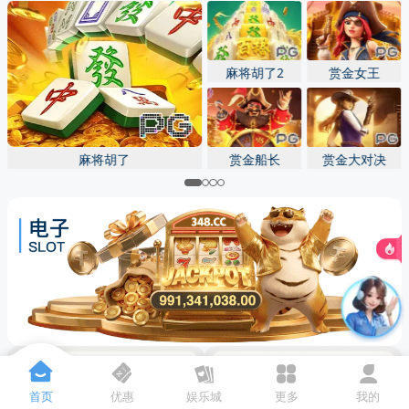
先点击
，再
“添加到主屏幕”
麻将胡了2
赏金女王
麻将胡了
赏金船长
赏金大对决
首页
优惠
娱乐城
更多
我的